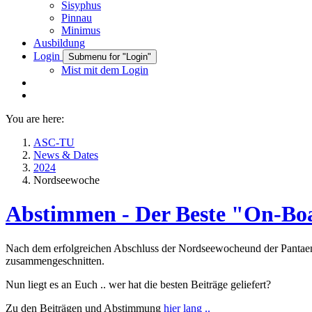
Sisyphus
Pinnau
Minimus
Ausbildung
Login
Submenu for "Login"
Mist mit dem Login
You are here:
ASC-TU
News & Dates
2024
Nordseewoche
Abstimmen - Der Beste "On-Boa
Nach dem erfolgreichen Abschluss der Nordseewocheund der Pantaeniu
zusammengeschnitten.
Nun liegt es an Euch .. wer hat die besten Beiträge geliefert?
Zu den Beiträgen und Abstimmung
hier lang ..