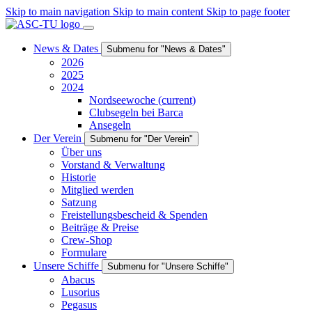
Skip to main navigation
Skip to main content
Skip to page footer
News & Dates
Submenu for "News & Dates"
2026
2025
2024
Nordseewoche
(current)
Clubsegeln bei Barca
Ansegeln
Der Verein
Submenu for "Der Verein"
Über uns
Vorstand & Verwaltung
Historie
Mitglied werden
Satzung
Freistellungsbescheid & Spenden
Beiträge & Preise
Crew-Shop
Formulare
Unsere Schiffe
Submenu for "Unsere Schiffe"
Abacus
Lusorius
Pegasus